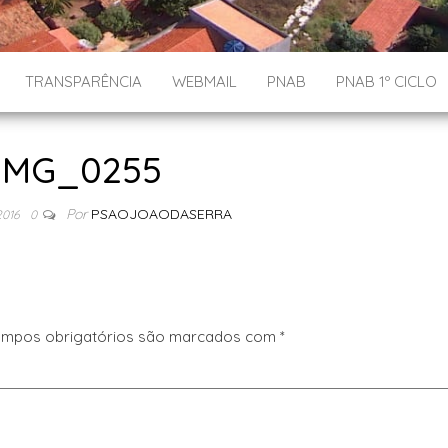
TRANSPARÊNCIA
WEBMAIL
PNAB
PNAB 1º CICLO
IMG_0255
Por
PSAOJOAODASERRA
2016
0
mpos obrigatórios são marcados com
*