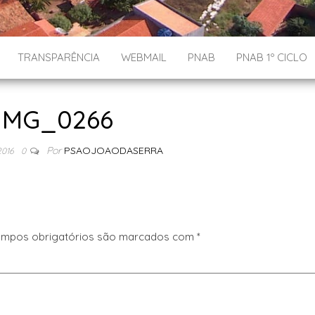
TRANSPARÊNCIA
WEBMAIL
PNAB
PNAB 1º CICLO
IMG_0266
Por
PSAOJOAODASERRA
2016
0
mpos obrigatórios são marcados com
*