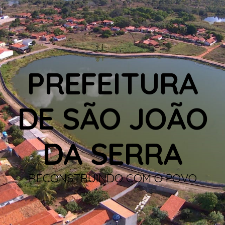
PREFEITURA
DE SÃO JOÃO
DA SERRA
RECONSTRUINDO COM O POVO