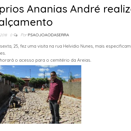
rios Ananias André reali
alçamento
Por
PSAOJOAODASERRA
 2018
0
exta, 25, fez uma visita na rua Helvidio Nunes, mais especifica
es.
lhorará o acesso para o cemitério da Areias.