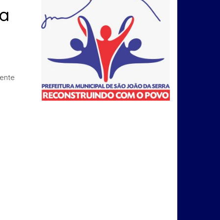
za
mente