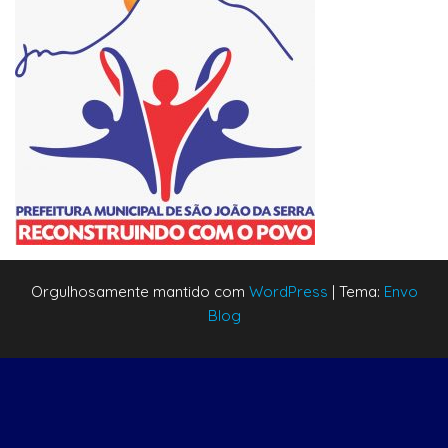
Orgulhosamente mantido com
WordPress
|
Tema:
Envo
Blog