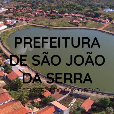
PREFEITURA
DE SÃO JOÃO
DA SERRA
RECONSTRUINDO COM O POVO