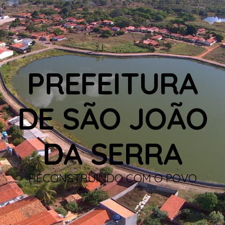
PREFEITURA
DE SÃO JOÃO
DA SERRA
RECONSTRUINDO COM O POVO