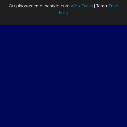
Orgulhosamente mantido com
WordPress
|
Tema:
Envo
Blog