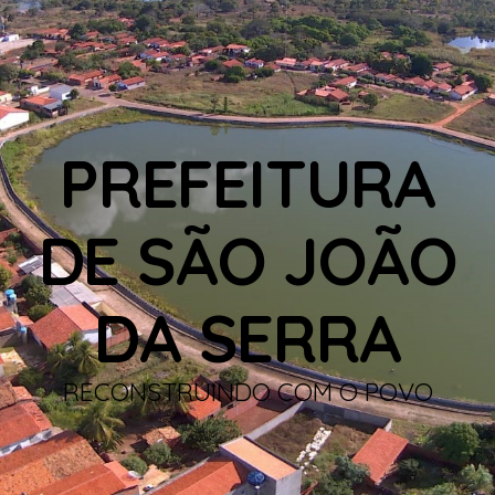
PREFEITURA
DE SÃO JOÃO
DA SERRA
RECONSTRUINDO COM O POVO