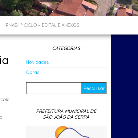
PNAB 1º CICLO – EDITAL E ANEXOS
CATEGORIAS
ia
Novidades
Obras
Pesquisar por:
scola
PREFEITURA MUNICIPAL DE
SÃO JOÃO DA SERRA
 o