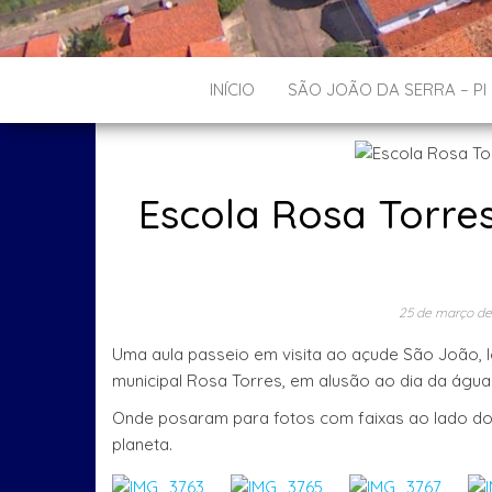
INÍCIO
SÃO JOÃO DA SERRA – PI
Escola Rosa Torres
25 de março de
Uma aula passeio em visita ao açude São João, l
municipal Rosa Torres, em alusão ao dia da água
Onde posaram para fotos com faixas ao lado do 
planeta.