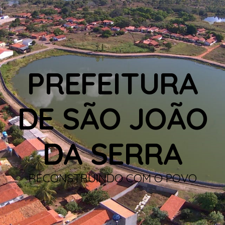
PREFEITURA
DE SÃO JOÃO
DA SERRA
RECONSTRUINDO COM O POVO