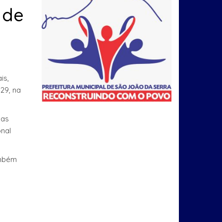
 de
is,
29, na
 as
onal
ambém