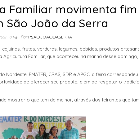
ura Familiar movimenta fim
 São João da Serra
Por
PSAOJOAODASERRA
2018
0
cajuínas, frutas, verduras, legumes, bebidas, produtos artesana
a Agricultura Familiar, que aconteceu na manhã desse domingo, 
o do Nordeste, EMATER, CRAS, SDR e APGC, a feira correspondeu
ortunidade de oferecer seu produto, além de resgatar o tradici
dade mostrar o que tem de melhor, através dos feirantes que t