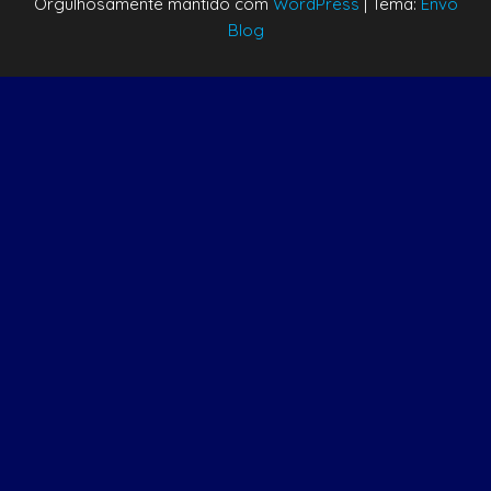
Orgulhosamente mantido com
WordPress
|
Tema:
Envo
Blog