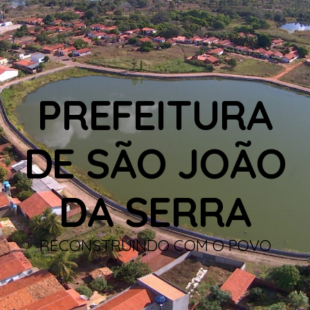
PREFEITURA
DE SÃO JOÃO
DA SERRA
RECONSTRUINDO COM O POVO