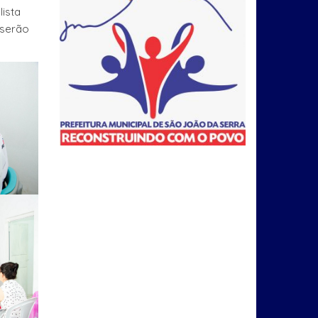
ista
 serão