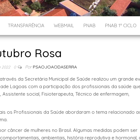
TRANSPARÊNCIA
WEBMAIL
PNAB
PNAB 1º CICLO
tubro Rosa
Por
PSAOJOAODASERRA
e 2022
0
, através da Secretária Municipal de Saúde realizou um grande e
idade Lagoas com a participação dos profissionais da saúde qu
 Assistente social, Fisioterapeuta, Técnico de enfermagem,
is os Profissionais da Saúde abordaram o tema relacionado 
ma.
por câncer de mulheres no Brasil. Algumas medidas podem ser
omportamentais, ambientais, história reprodutiva e hormonal,