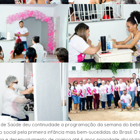
ia de Saúde deu continuidade a programação da semana do bebê
social pela primeira infância mais bem-sucedidas do Brasil. O 
ncia e desenvolvimento de criança até 6 anos prioridade absoluta