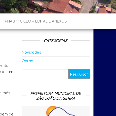
PNAB 1º CICLO – EDITAL E ANEXOS
CATEGORIAS
Novidades
Obras
vento
e atuam
Pesquisar por:
ao mês
PREFEITURA MUNICIPAL DE
SÃO JOÃO DA SERRA
 além de