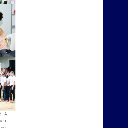
 . A
seu
 na