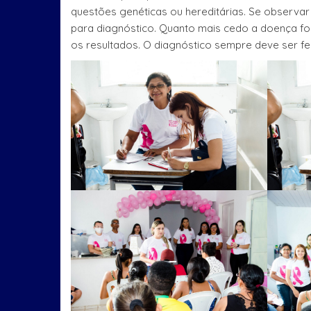
questões genéticas ou hereditárias. Se observar
para diagnóstico. Quanto mais cedo a doença for
os resultados. O diagnóstico sempre deve ser fe