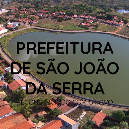
PREFEITURA
DE SÃO JOÃO
DA SERRA
RECONSTRUINDO COM O POVO