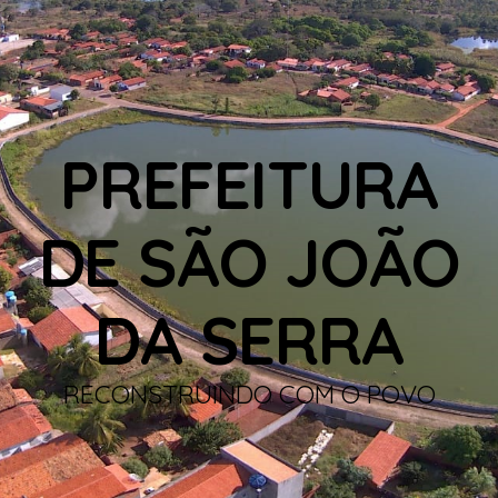
PREFEITURA
DE SÃO JOÃO
DA SERRA
RECONSTRUINDO COM O POVO