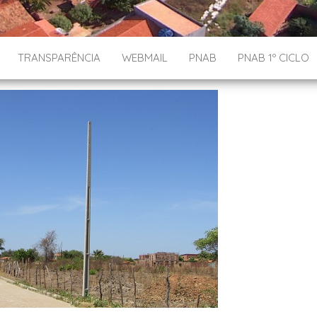
TRANSPARÊNCIA
WEBMAIL
PNAB
PNAB 1º CICLO