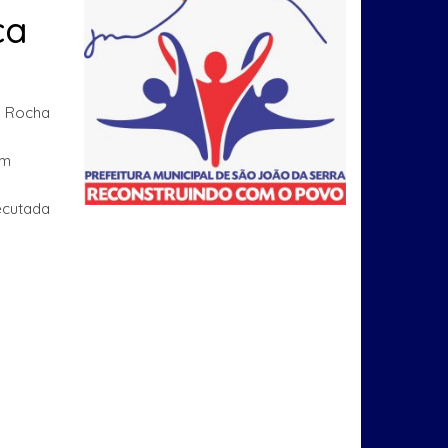
ca
a Rocha
am
ecutada