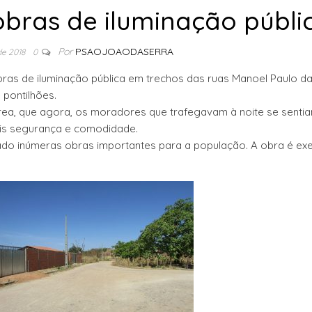
 obras de iluminação públi
Por
PSAOJOAODASERRA
de 2018
0
obras de iluminação pública em trechos das ruas Manoel Paulo d
 pontilhões.
área, que agora, os moradores que trafegavam à noite se senti
is segurança e comodidade.
ado inúmeras obras importantes para a população. A obra é ex