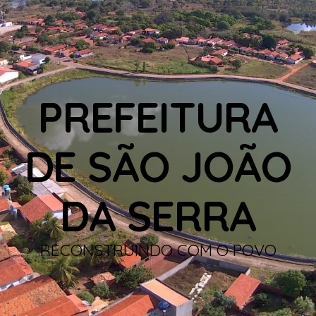
PREFEITURA
DE SÃO JOÃO
DA SERRA
RECONSTRUINDO COM O POVO