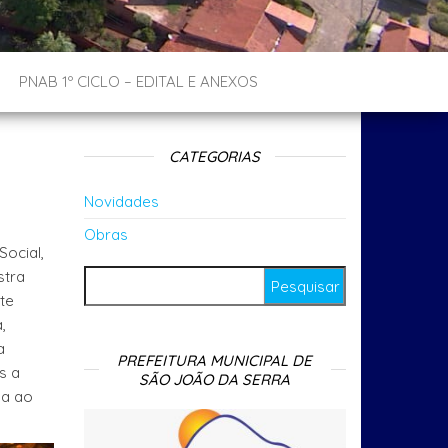
PNAB 1º CICLO – EDITAL E ANEXOS
CATEGORIAS
Novidades
Obras
Social,
stra
Pesquisar por:
te
,
a
PREFEITURA MUNICIPAL DE
s a
SÃO JOÃO DA SERRA
da ao