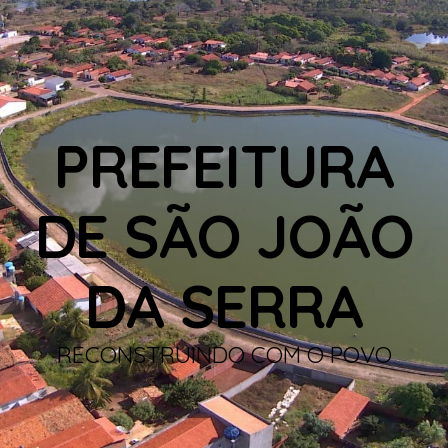
PREFEITURA
DE SÃO JOÃO
DA SERRA
RECONSTRUINDO COM O POVO