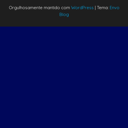
Orgulhosamente mantido com
WordPress
|
Tema:
Envo
Blog