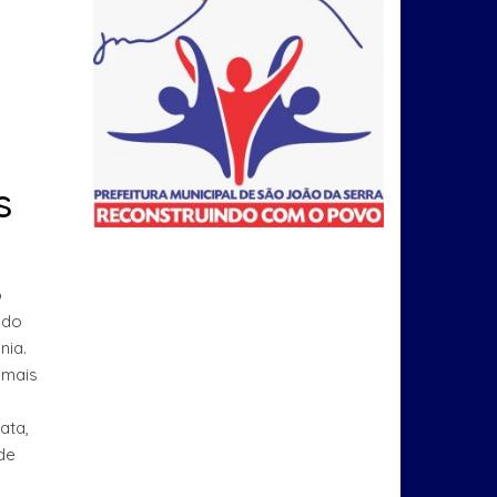
s
o
ado
nia.
 mais
ata,
de