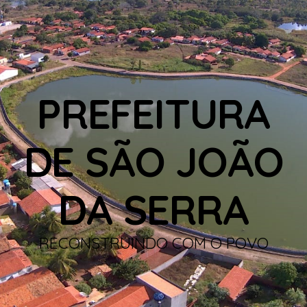
PREFEITURA
DE SÃO JOÃO
DA SERRA
RECONSTRUINDO COM O POVO