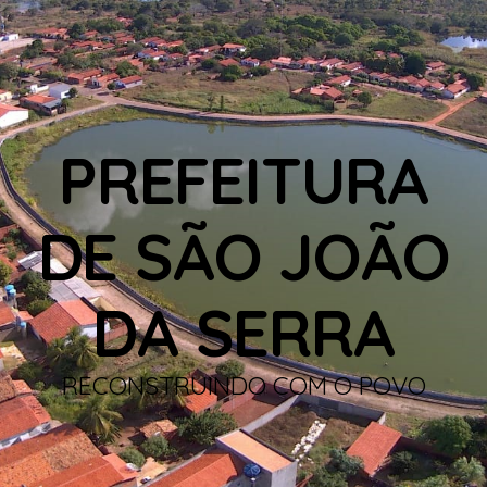
PREFEITURA
DE SÃO JOÃO
DA SERRA
RECONSTRUINDO COM O POVO