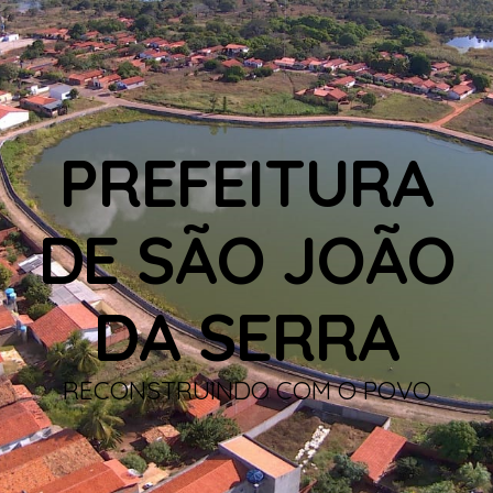
PREFEITURA
DE SÃO JOÃO
DA SERRA
RECONSTRUINDO COM O POVO