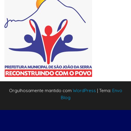
Orgulhosamente mantido com
WordPress
|
Tema:
Envo
Blog