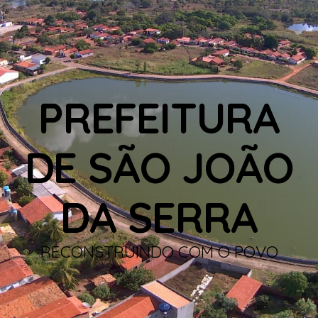
PREFEITURA
DE SÃO JOÃO
DA SERRA
RECONSTRUINDO COM O POVO