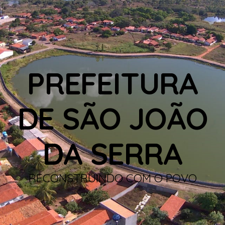
PREFEITURA
DE SÃO JOÃO
DA SERRA
RECONSTRUINDO COM O POVO