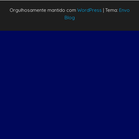
Orgulhosamente mantido com
WordPress
|
Tema:
Envo
Blog