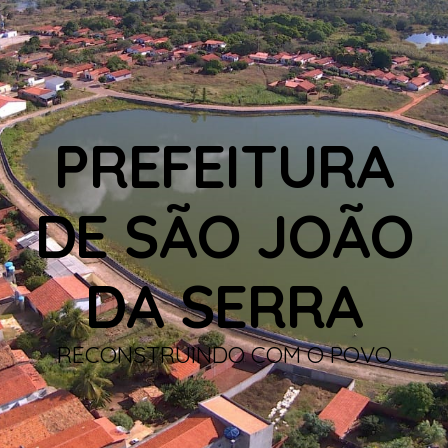
PREFEITURA
DE SÃO JOÃO
DA SERRA
RECONSTRUINDO COM O POVO