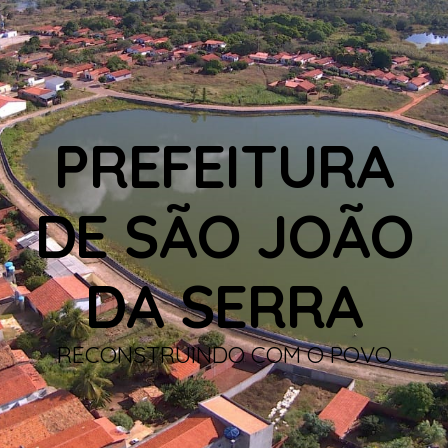
PREFEITURA
DE SÃO JOÃO
DA SERRA
RECONSTRUINDO COM O POVO