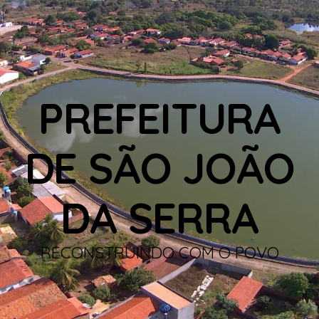
PREFEITURA
DE SÃO JOÃO
DA SERRA
RECONSTRUINDO COM O POVO