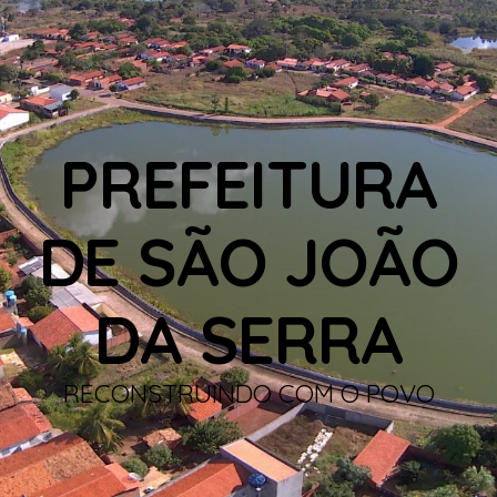
PREFEITURA
DE SÃO JOÃO
DA SERRA
RECONSTRUINDO COM O POVO