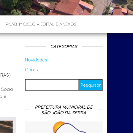
PNAB 1º CICLO – EDITAL E ANEXOS
CATEGORIAS
Novidades
Obras
CRAS)
Pesquisar por:
 Social
o e
s
PREFEITURA MUNICIPAL DE
SÃO JOÃO DA SERRA