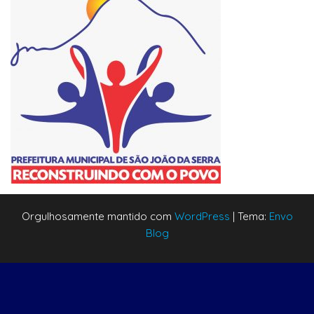
Orgulhosamente mantido com
WordPress
|
Tema:
Envo
Blog