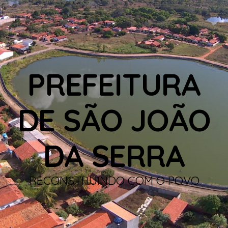
PREFEITURA
DE SÃO JOÃO
DA SERRA
RECONSTRUINDO COM O POVO