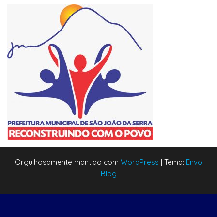
Orgulhosamente mantido com
WordPress
|
Tema:
Envo
Blog