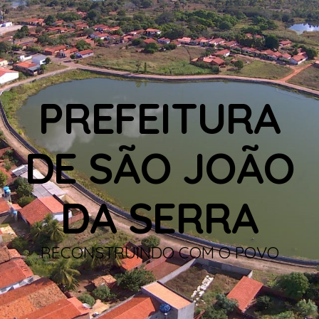
PREFEITURA
DE SÃO JOÃO
DA SERRA
RECONSTRUINDO COM O POVO