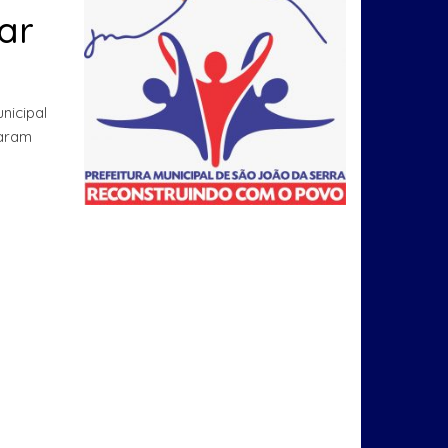
ar
nicipal
param