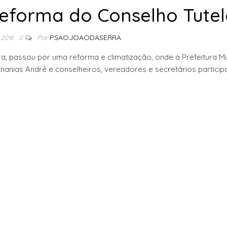
reforma do Conselho Tutel
Por
PSAOJOAODASERRA
 2018
0
, passou por uma reforma e climatização, onde a Prefeitura Mu
anias André e conselheiros, vereadores e secretários partici