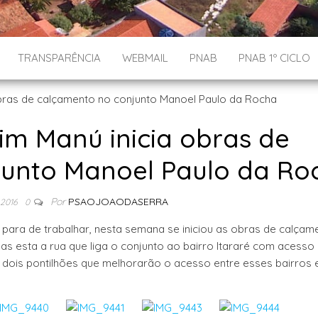
TRANSPARÊNCIA
WEBMAIL
PNAB
PNAB 1º CICLO
im Manú inicia obras de
junto Manoel Paulo da Ro
Por
PSAOJOAODASERRA
 2016
0
 para de trabalhar, nesta semana se iniciou as obras de calçam
as esta a rua que liga o conjunto ao bairro Itararé com acesso
á dois pontilhões que melhorarão o acesso entre esses bairros 