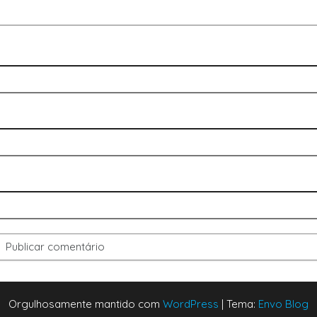
Orgulhosamente mantido com
WordPress
|
Tema:
Envo Blog