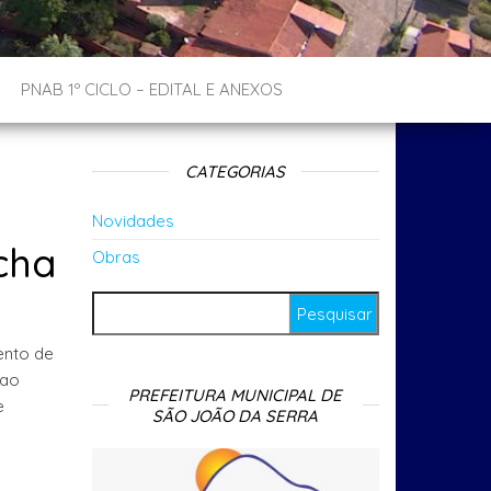
PNAB 1º CICLO – EDITAL E ANEXOS
CATEGORIAS
Novidades
cha
Obras
Pesquisar por:
ento de
 ao
PREFEITURA MUNICIPAL DE
e
SÃO JOÃO DA SERRA