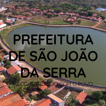
PREFEITURA
DE SÃO JOÃO
DA SERRA
RECONSTRUINDO COM O POVO