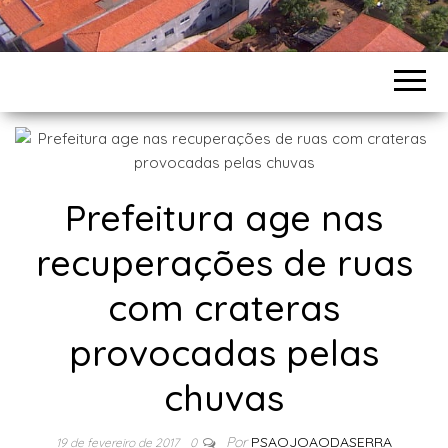
Prefeitura age nas
recuperações de ruas
com crateras
provocadas pelas
chuvas
Por
PSAOJOAODASERRA
19 de fevereiro de 2017
0