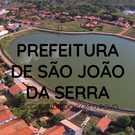
PREFEITURA
DE SÃO JOÃO
DA SERRA
RECONSTRUINDO COM O POVO