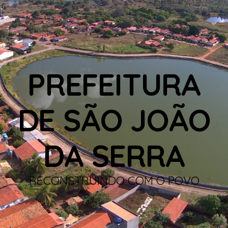
PREFEITURA
DE SÃO JOÃO
DA SERRA
RECONSTRUINDO COM O POVO