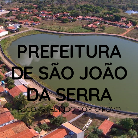
PREFEITURA
DE SÃO JOÃO
DA SERRA
RECONSTRUINDO COM O POVO