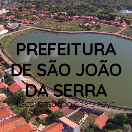
PREFEITURA
DE SÃO JOÃO
DA SERRA
RECONSTRUINDO COM O POVO