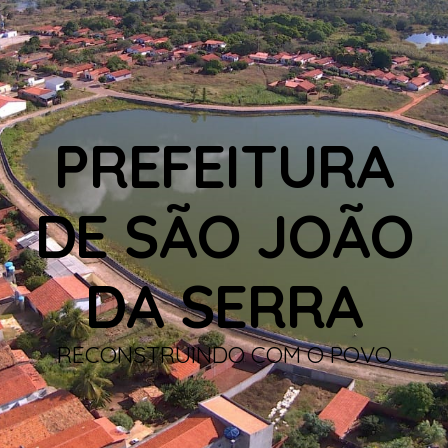
PREFEITURA
DE SÃO JOÃO
DA SERRA
RECONSTRUINDO COM O POVO