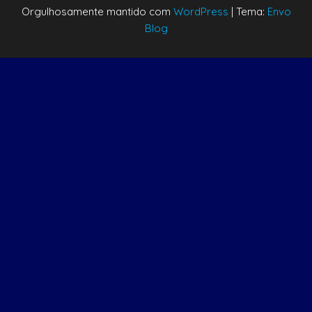
Orgulhosamente mantido com
WordPress
|
Tema:
Envo
Blog