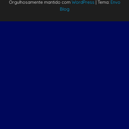
Orgulhosamente mantido com
WordPress
|
Tema:
Envo
Blog