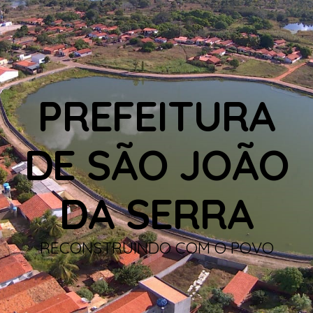
PREFEITURA
DE SÃO JOÃO
DA SERRA
RECONSTRUINDO COM O POVO