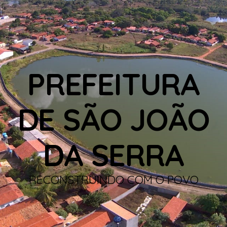
PREFEITURA
DE SÃO JOÃO
DA SERRA
RECONSTRUINDO COM O POVO