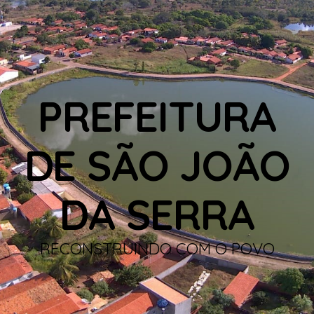
PREFEITURA
DE SÃO JOÃO
DA SERRA
RECONSTRUINDO COM O POVO