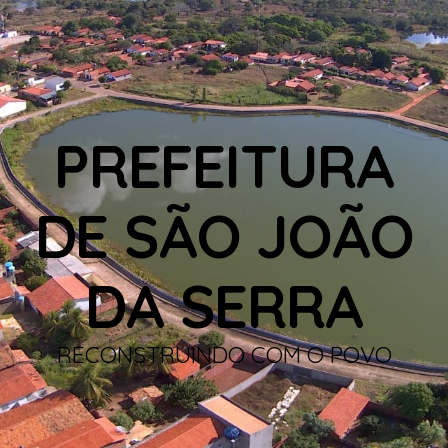
PREFEITURA
DE SÃO JOÃO
DA SERRA
RECONSTRUINDO COM O POVO