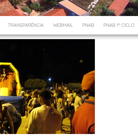
TRANSPARÊNCIA
WEBMAIL
PNAB
PNAB 1º CICLO