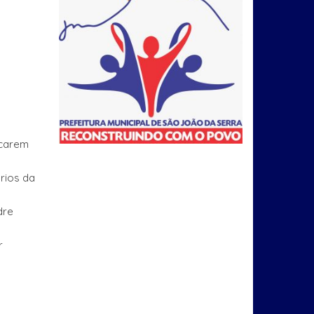
ncarem
rios da
dre
r