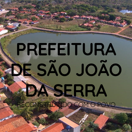
PREFEITURA
DE SÃO JOÃO
DA SERRA
RECONSTRUINDO COM O POVO