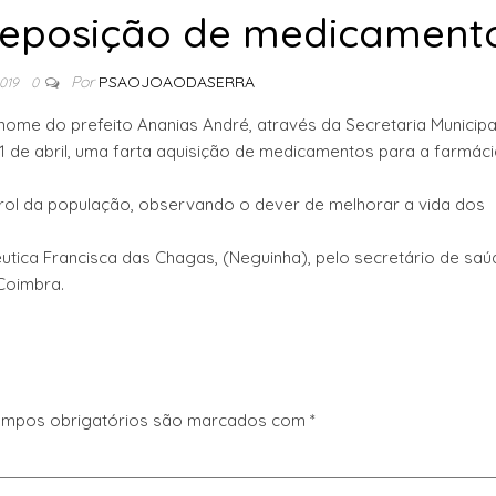
a reposição de medicament
Por
PSAOJOAODASERRA
2019
0
nome do prefeito Ananias André, através da Secretaria Municipa
1 de abril, uma farta aquisição de medicamentos para a farmáci
ol da população, observando o dever de melhorar a vida dos
ica Francisca das Chagas, (Neguinha), pelo secretário de saú
Coimbra.
mpos obrigatórios são marcados com
*