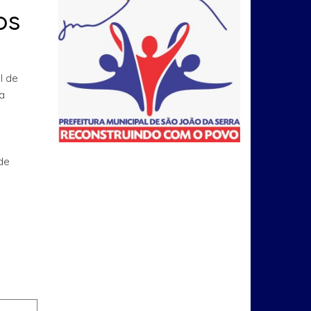
os
l de
a
de