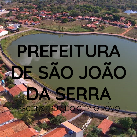
PREFEITURA
DE SÃO JOÃO
DA SERRA
RECONSTRUINDO COM O POVO