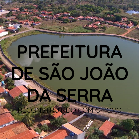
PREFEITURA
DE SÃO JOÃO
DA SERRA
RECONSTRUINDO COM O POVO