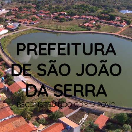
PREFEITURA
DE SÃO JOÃO
DA SERRA
RECONSTRUINDO COM O POVO