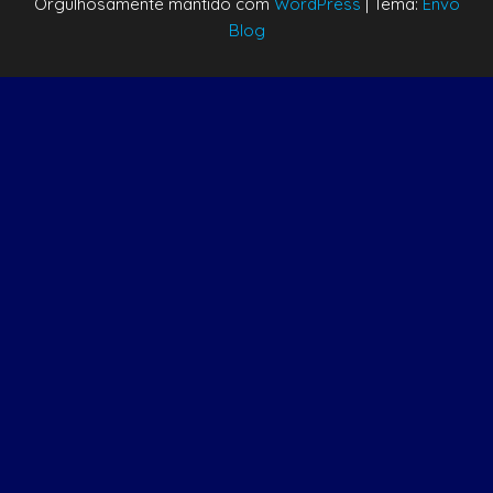
Orgulhosamente mantido com
WordPress
|
Tema:
Envo
Blog