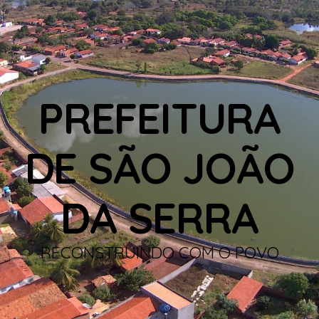
PREFEITURA
DE SÃO JOÃO
DA SERRA
RECONSTRUINDO COM O POVO